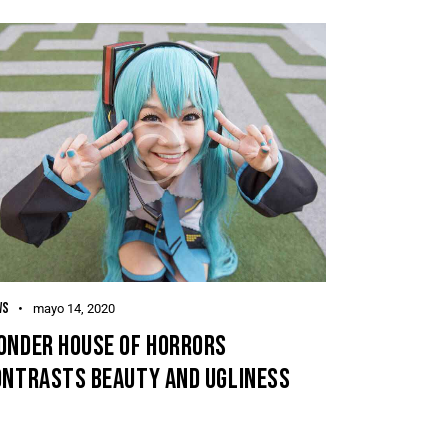
disminuir
el
volumen.
WS
mayo 14, 2020
ONDER HOUSE OF HORRORS
ONTRASTS BEAUTY AND UGLINESS