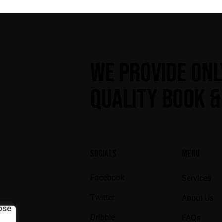
WE PROVIDE ONL
QUALITY BOOK &
SOCIALS
MENU
Facebook
Services
Twitter
About Us
Dribble
FAQs