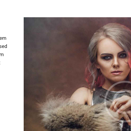
tem
 sed
am
t